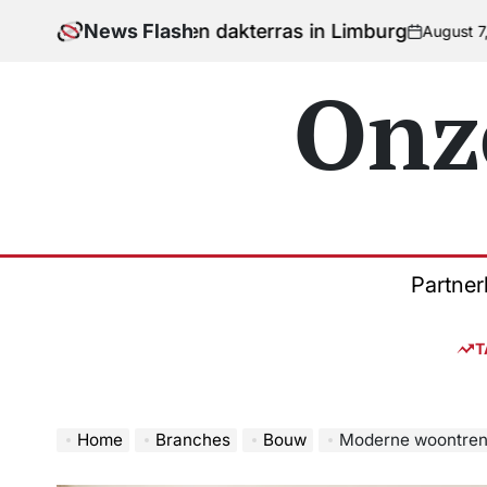
Skip
n, balkon en dakterras in Limburg
News Flash
August 7, 2026
Jon
to
on
Poste
by
content
Onz
Partner
T
Home
Branches
Bouw
Moderne woontrends v