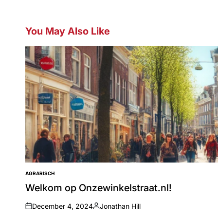
You May Also Like
AGRARISCH
POSTED
IN
Welkom op Onzewinkelstraat.nl!
December 4, 2024
Jonathan Hill
on
Posted