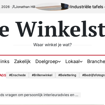
Industriële tafels en stoelen
athan Hill
d
e Winkelst
Waar winkel je wat?
links
Zakelijk
Doelgroep
Lokaal
Branche
AGS
#enschede
#brillenwinkel
#belettering
#bedrijfsfotogr
ragen om persoonlijk interieuradvies en maatwerk