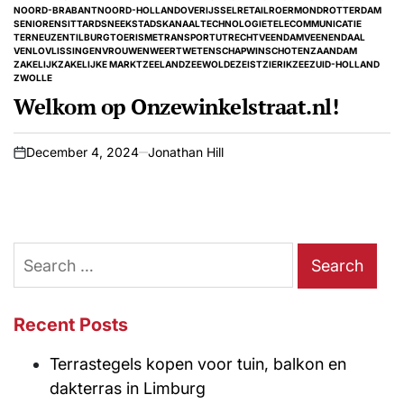
IN
NOORD-BRABANT
NOORD-HOLLAND
OVERIJSSEL
RETAIL
ROERMOND
ROTTERDAM
SENIOREN
SITTARD
SNEEK
STADSKANAAL
TECHNOLOGIE
TELECOMMUNICATIE
TERNEUZEN
TILBURG
TOERISME
TRANSPORT
UTRECHT
VEENDAM
VEENENDAAL
VENLO
VLISSINGEN
VROUWEN
WEERT
WETENSCHAP
WINSCHOTEN
ZAANDAM
ZAKELIJK
ZAKELIJKE MARKT
ZEELAND
ZEEWOLDE
ZEIST
ZIERIKZEE
ZUID-HOLLAND
ZWOLLE
Welkom op Onzewinkelstraat.nl!
December 4, 2024
Jonathan Hill
on
Search
for:
Recent Posts
Terrastegels kopen voor tuin, balkon en
dakterras in Limburg