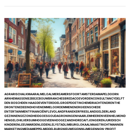
AGRARISCH
ALKMAAR
ALMELO
ALMERE
AMERSFOORT
AMSTERDAM
APELDOORN
ARNHEM
ASSEN
B2B
B2C
BOUW
BRANCHES
BREDA
COEVORDEN
CONSULTANCY
DELFT
DEN BOSCH
DEN HAAG
DEVENTER
DOELGROEP
DOETINCHEM
DRACHTEN
DRENTHE
DRONTEN
EDE
EINDHOVEN
EMMELOORD
EMMEN
ENERGIE
ENSCHEDE
ENTERTAINMENT
FINANCIËN
FLEVOLAND
FRANEKER
FRIESLAND
GELDERLAND
GEZINNEN
GEZONDHEID
GOES
GOUDA
GRONINGEN
HAARLEM
HEERENVEEN
HELMOND
HENGELO
HILVERSUM
HOOGEVEEN
HOOGEZAND
HORECA
IT
JONGEREN
JURIDISCH
KINDEREN
LEEUWARDEN
LEIDEN
LELYSTAD
LIMBURG
LOKAAL
MAASTRICHT
MANNEN
POSTED
MARKETING
MEDIA
MEPPEL
MIDDELBURG
NIEUWEGEIN
NIJMEGEN
NON-PROFIT