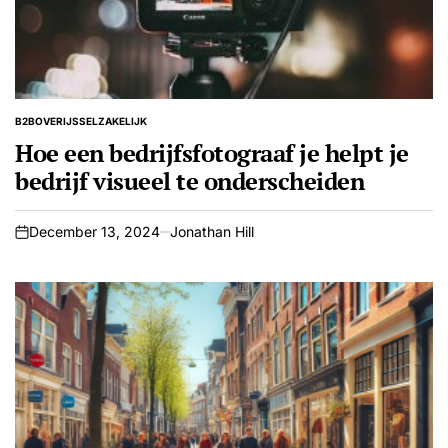
B2B
OVERIJSSEL
ZAKELIJK
POSTED
IN
Hoe een bedrijfsfotograaf je helpt je
bedrijf visueel te onderscheiden
December 13, 2024
Jonathan Hill
on