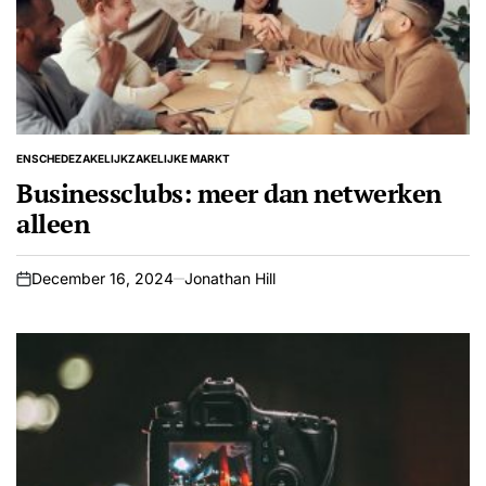
ENSCHEDE
ZAKELIJK
ZAKELIJKE MARKT
POSTED
IN
Businessclubs: meer dan netwerken
alleen
December 16, 2024
Jonathan Hill
on