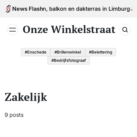
Skip
en voor tuin, balkon en dakterras in Limburg
News Flash
to
content
Onze Winkelstraat
#enschede
#brillenwinkel
#belettering
#bedrijfsfotograaf
Zakelijk
9 posts