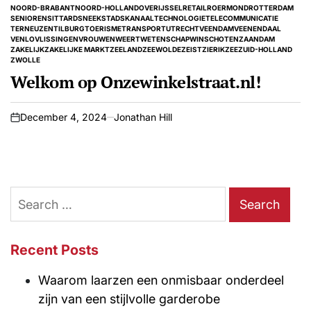
IN
NOORD-BRABANT
NOORD-HOLLAND
OVERIJSSEL
RETAIL
ROERMOND
ROTTERDAM
SENIOREN
SITTARD
SNEEK
STADSKANAAL
TECHNOLOGIE
TELECOMMUNICATIE
TERNEUZEN
TILBURG
TOERISME
TRANSPORT
UTRECHT
VEENDAM
VEENENDAAL
VENLO
VLISSINGEN
VROUWEN
WEERT
WETENSCHAP
WINSCHOTEN
ZAANDAM
ZAKELIJK
ZAKELIJKE MARKT
ZEELAND
ZEEWOLDE
ZEIST
ZIERIKZEE
ZUID-HOLLAND
ZWOLLE
Welkom op Onzewinkelstraat.nl!
December 4, 2024
Jonathan Hill
on
Search
for:
Recent Posts
Waarom laarzen een onmisbaar onderdeel
zijn van een stijlvolle garderobe