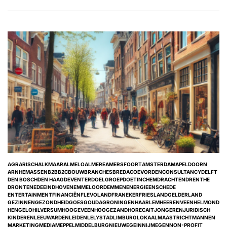
AGRARISCH
ALKMAAR
ALMELO
ALMERE
AMERSFOORT
AMSTERDAM
APELDOORN
ARNHEM
ASSEN
B2B
B2C
BOUW
BRANCHES
BREDA
COEVORDEN
CONSULTANCY
DELFT
DEN BOSCH
DEN HAAG
DEVENTER
DOELGROEP
DOETINCHEM
DRACHTEN
DRENTHE
DRONTEN
EDE
EINDHOVEN
EMMELOORD
EMMEN
ENERGIE
ENSCHEDE
ENTERTAINMENT
FINANCIËN
FLEVOLAND
FRANEKER
FRIESLAND
GELDERLAND
GEZINNEN
GEZONDHEID
GOES
GOUDA
GRONINGEN
HAARLEM
HEERENVEEN
HELMOND
HENGELO
HILVERSUM
HOOGEVEEN
HOOGEZAND
HORECA
IT
JONGEREN
JURIDISCH
KINDEREN
LEEUWARDEN
LEIDEN
LELYSTAD
LIMBURG
LOKAAL
MAASTRICHT
MANNEN
POSTED
MARKETING
MEDIA
MEPPEL
MIDDELBURG
NIEUWEGEIN
NIJMEGEN
NON-PROFIT