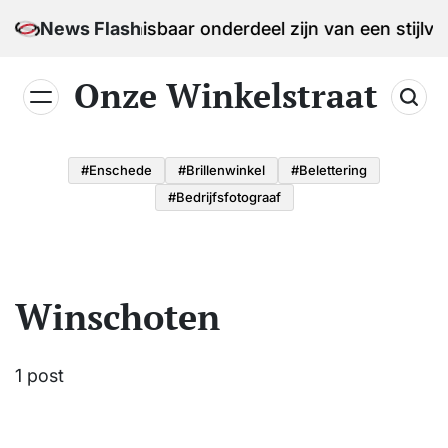
Skip
en een onmisbaar onderdeel zijn van een stijlvolle 
News Flash
to
content
Onze Winkelstraat
#enschede
#brillenwinkel
#belettering
#bedrijfsfotograaf
Winschoten
1 post