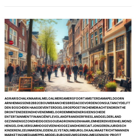
AGRARISCH
ALKMAAR
ALMELO
ALMERE
AMERSFOORT
AMSTERDAM
APELDOORN
ARNHEM
ASSEN
B2B
B2C
BOUW
BRANCHES
BREDA
COEVORDEN
CONSULTANCY
DELFT
DEN BOSCH
DEN HAAG
DEVENTER
DOELGROEP
DOETINCHEM
DRACHTEN
DRENTHE
DRONTEN
EDE
EINDHOVEN
EMMELOORD
EMMEN
ENERGIE
ENSCHEDE
ENTERTAINMENT
FINANCIËN
FLEVOLAND
FRANEKER
FRIESLAND
GELDERLAND
GEZINNEN
GEZONDHEID
GOES
GOUDA
GRONINGEN
HAARLEM
HEERENVEEN
HELMOND
HENGELO
HILVERSUM
HOOGEVEEN
HOOGEZAND
HORECA
IT
JONGEREN
JURIDISCH
KINDEREN
LEEUWARDEN
LEIDEN
LELYSTAD
LIMBURG
LOKAAL
MAASTRICHT
MANNEN
POSTED
MARKETING
MEDIA
MEPPEL
MIDDELBURG
NIEUWEGEIN
NIJMEGEN
NON-PROFIT