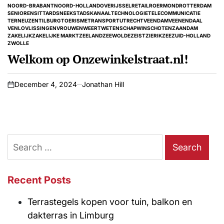
IN
NOORD-BRABANT
NOORD-HOLLAND
OVERIJSSEL
RETAIL
ROERMOND
ROTTERDAM
SENIOREN
SITTARD
SNEEK
STADSKANAAL
TECHNOLOGIE
TELECOMMUNICATIE
TERNEUZEN
TILBURG
TOERISME
TRANSPORT
UTRECHT
VEENDAM
VEENENDAAL
VENLO
VLISSINGEN
VROUWEN
WEERT
WETENSCHAP
WINSCHOTEN
ZAANDAM
ZAKELIJK
ZAKELIJKE MARKT
ZEELAND
ZEEWOLDE
ZEIST
ZIERIKZEE
ZUID-HOLLAND
ZWOLLE
Welkom op Onzewinkelstraat.nl!
December 4, 2024
Jonathan Hill
on
Search
for:
Recent Posts
Terrastegels kopen voor tuin, balkon en
dakterras in Limburg