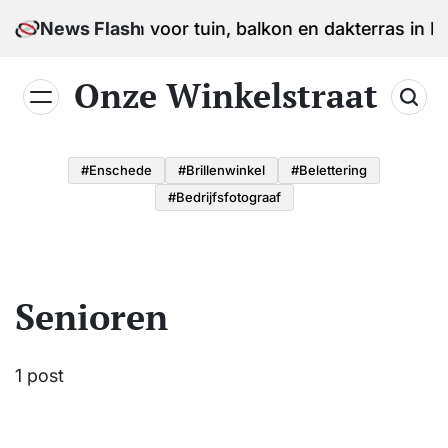
Skip
stegels kopen voor tuin, balkon en dakterras in Limb
News Flash
to
content
Onze Winkelstraat
#enschede
#brillenwinkel
#belettering
#bedrijfsfotograaf
Senioren
1 post