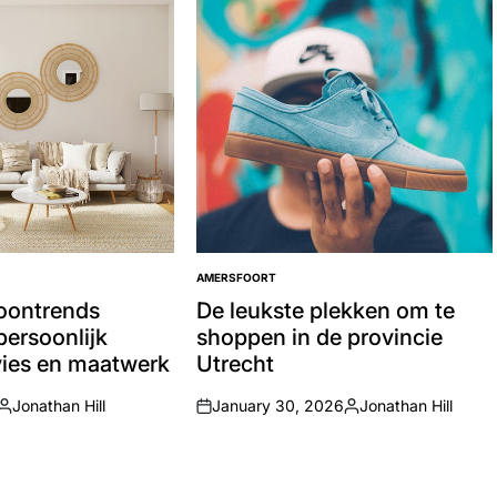
AMERSFOORT
POSTED
IN
oontrends
De leukste plekken om te
ersoonlijk
shoppen in de provincie
vies en maatwerk
Utrecht
Jonathan Hill
January 30, 2026
Jonathan Hill
Posted
on
Posted
by
by