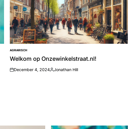
AGRARISCH
POSTED
IN
Welkom op Onzewinkelstraat.nl!
December 4, 2024
Jonathan Hill
on
Posted
by