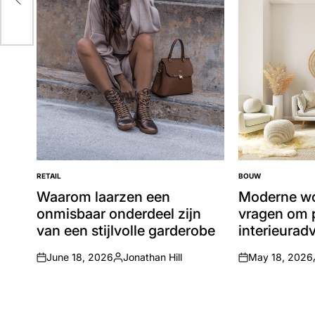
RETAIL
BOUW
POSTED
POSTED
IN
IN
Waarom laarzen een
Moderne w
onmisbaar onderdeel zijn
vragen om p
van een stijlvolle garderobe
interieurad
June 18, 2026
Jonathan Hill
May 18, 2026
on
Posted
on
by