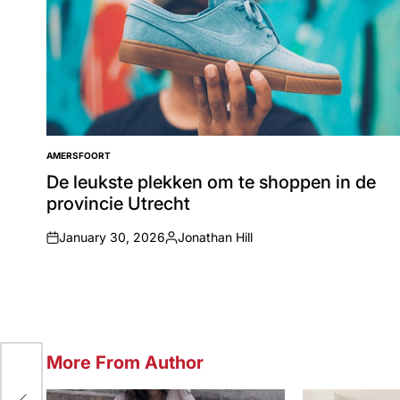
AMERSFOORT
POSTED
IN
De leukste plekken om te shoppen in de
provincie Utrecht
January 30, 2026
Jonathan Hill
on
Posted
by
More From Author
n