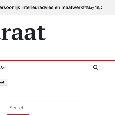
rieuradvies en maatwerk
May 18, 2026
Jonathan Hill
on
Posted
by
raat
s
aaf
Search
for: