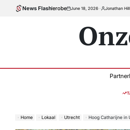
Skip
olle garderobe
News Flash
June 18, 2026
Jonathan Hill
to
on
Posted
by
content
Onz
Partner
T
Home
Lokaal
Utrecht
Hoog Catharijne in 