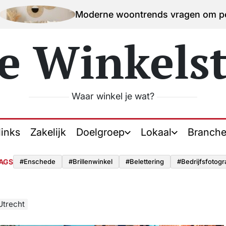
Moderne woontrends vragen om persoonlijk inte
e Winkelst
Waar winkel je wat?
links
Zakelijk
Doelgroep
Lokaal
Branche
AGS
#enschede
#brillenwinkel
#belettering
#bedrijfsfotogr
Utrecht